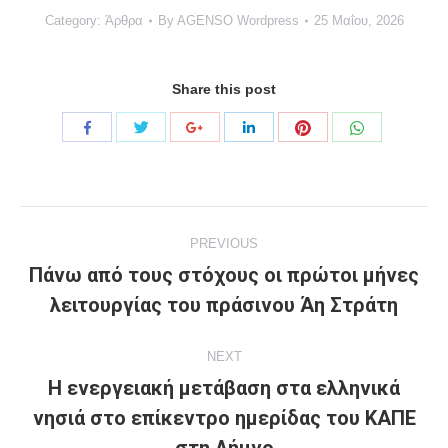
Category:
Άρθρα
By
AGENSO Wordpress
25 Μαΐου, 2026
Share this post
Share
Share
Share
Share
Share
Share
with
with
with
with
with
with
Twitter
Pinterest
WhatsApp
Facebook
Google+
LinkedIn
Project
PREVIOUS
navigation
Πάνω από τους στόχους οι πρώτοι μήνες
Previous
λειτουργίας του πράσινου Άη Στράτη
project:
NEXT
Η ενεργειακή μετάβαση στα ελληνικά
νησιά στο επίκεντρο ημερίδας του ΚΑΠΕ
Next
project: