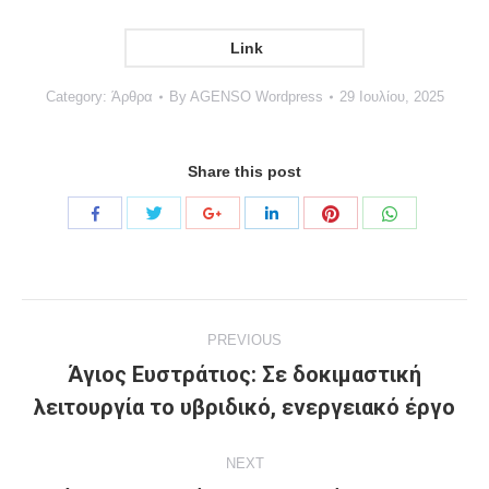
Link
Category:
Άρθρα
By
AGENSO Wordpress
29 Ιουλίου, 2025
Share this post
Share
Share
Share
Share
Share
Share
with
with
with
with
with
with
Twitter
Pinterest
WhatsApp
Facebook
Google+
LinkedIn
Project
PREVIOUS
navigation
Άγιος Ευστράτιος: Σε δοκιμαστική
Previous
λειτουργία το υβριδικό, ενεργειακό έργο
project:
NEXT