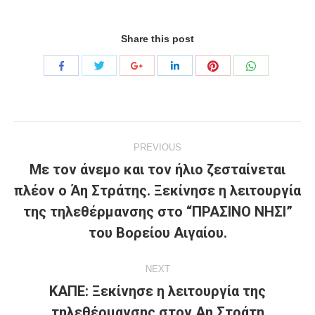
Share this post
Share
Share
Share
Share
Share
Share
with
with
with
with
with
with
Twitter
Pinterest
WhatsApp
Facebook
Google+
LinkedIn
Project
PREVIOUS
navigation
Με τον άνεμο και τον ήλιο ζεσταίνεται
πλέον ο Άη Στράτης. Ξεκίνησε η λειτουργία
Previous
της τηλεθέρμανσης στο “ΠΡΑΣΙΝΟ ΝΗΣΙ”
project:
του Βορείου Αιγαίου.
NEXT
ΚΑΠΕ: Ξεκίνησε η λειτουργία της
Next
τηλεθέρμανσης στον Αη Στράτη