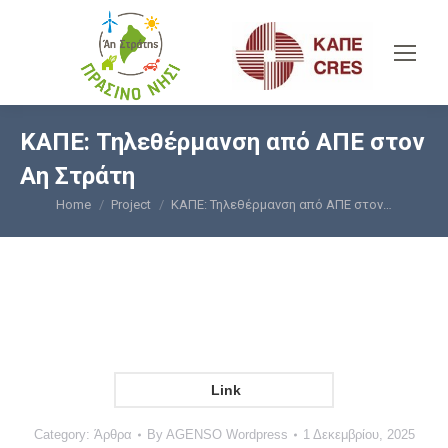
ΚΑΠΕ: Τηλεθέρμανση από ΑΠΕ στον
Αη Στράτη
Home
Project
ΚΑΠΕ: Τηλεθέρμανση από ΑΠΕ στον…
You are here:
Link
Category:
Άρθρα
By
AGENSO Wordpress
1 Δεκεμβρίου, 2025