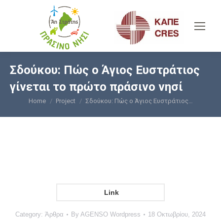
Σδούκου: Πώς ο Άγιος Ευστράτιος
γίνεται το πρώτο πράσινο νησί
Home
Project
Σδούκου: Πώς ο Άγιος Ευστράτιος…
You are here:
Link
Category:
Άρθρα
By
AGENSO Wordpress
18 Οκτωβρίου, 2024