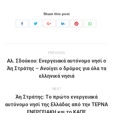
Share this post
Share
Share
Share
Share
Share
Share
with
with
with
with
with
with
Twitter
Pinterest
WhatsApp
Facebook
Google+
LinkedIn
Project
PREVIOUS
navigation
Αλ. Σδούκου: Ενεργειακά αυτόνομο νησί ο
Άη Στράτης – Ανοίγει ο δρόμος για όλα τα
Previous
project:
ελληνικά νησιά
NEXT
Άη Στράτης: Tο πρώτο ενεργειακά
αυτόνομο νησί της Ελλάδας από την ΤΕΡΝΑ
Next
project:
ΕΝΕΡΓΕΙΑΚΗ και το ΚΑΠΕ