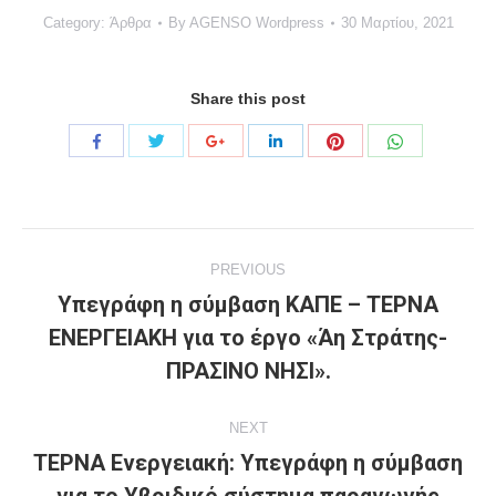
Category:
Άρθρα
By
AGENSO Wordpress
30 Μαρτίου, 2021
Share this post
Share
Share
Share
Share
Share
Share
with
with
with
with
with
with
Twitter
Pinterest
WhatsApp
Facebook
Google+
LinkedIn
Project
PREVIOUS
navigation
Υπεγράφη η σύμβαση ΚΑΠΕ – ΤΕΡΝΑ
ΕΝΕΡΓΕΙΑΚΗ για το έργο «Άη Στράτης-
Previous
project:
ΠΡΑΣΙΝΟ ΝΗΣΙ».
NEXT
ΤΕΡΝΑ Ενεργειακή: Υπεγράφη η σύμβαση