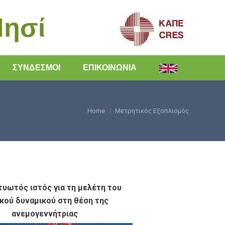
Νησί
ΣΎΝΔΕΣΜΟΙ
ΕΠΙΚΟΙΝΩΝΊΑ
Home
Μετρητικός Εξοπλισμός
You are here:
τυωτός ιστός για τη μελέτη του
ικού δυναμικού στη θέση της
ανεμογεννήτριας